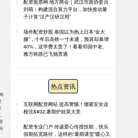
配资股票网 地方两会｜武汉市政协委员
刘萌：构建混合算力平台，加快推动量
子计算“汉产汉研汉用”
场外配资炒股 泰国以为抱上日本“金大
腿”，十年后高铁一寸未通，预算却暴增
40%，这学费太贵了！看看邻国中老、
雅万铁路已飞驰贯通
热点资讯
网
碧
互联网配资网站 提高警惕！绷紧安全这
邯
根弦&#32;暑期护娃莫大意
蔬
江苏
配资专业门户 传递爱心传授技能，快乐
绍兴
假期拓宽路径，这样的“暑期课堂”暖心又