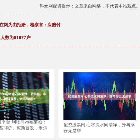
科元网配资提示：文章来自网络，不代表本站观点
不在岗为由拒赔，检察官：应赔付
人数为61877户
倍平台 利物浦vs布莱顿：
配资股票网 心将流水同清净，身与浮
基耶萨、琼斯首发，米尔
云无是非